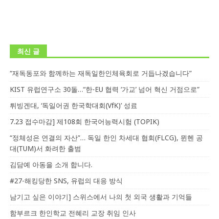
최신 글
“재독동포와 함께하는 재독일한인체육회로 거듭나겠습니다”
KIST 유럽연구소 30돌…“한-EU 협력 ‘가교’ 넘어 혁신 거점으로”
튀빙겐대, ‘독일어권 한국학대회(VfK)’ 성료
7.23 접수마감] 제108회 한국어능력시험 (TOPIK)
“정체성은 연결의 자산”… 독일 한인 차세대 협회(FLCG), 뮌헨 공
대(TUM)서 화려한 출범
김담예 아동을 소개 합니다.
#27-해킹당한 SNS, 유럽의 대응 방식
남기고 싶은 이야기] 스위스에서 나의 첫 외국 생활과 기억들
함부르크 한인학교 전혜리 교장 취임 인사