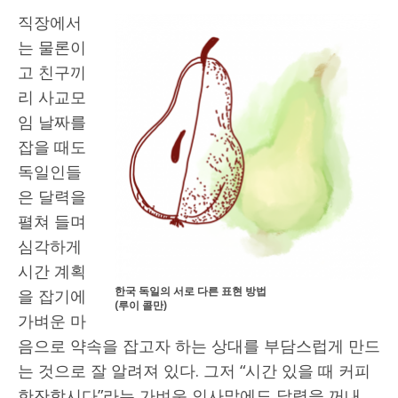
직장에서
는 물론이
고 친구끼
리 사교모
임 날짜를
잡을 때도
독일인들
은 달력을
펼쳐 들며
심각하게
시간 계획
한국 독일의 서로 다른 표현 방법
을 잡기에
(루이 콜만)
가벼운 마
음으로 약속을 잡고자 하는 상대를 부담스럽게 만드
는 것으로 잘 알려져 있다. 그저 “시간 있을 때 커피
한잔합시다”라는 가벼운 인사말에도 달력을 꺼내