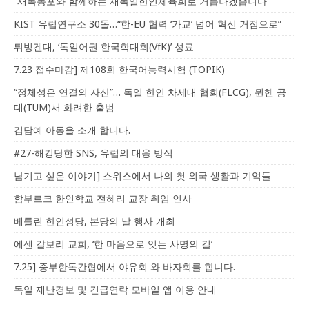
“재독동포와 함께하는 재독일한인체육회로 거듭나겠습니다”
KIST 유럽연구소 30돌…“한-EU 협력 ‘가교’ 넘어 혁신 거점으로”
튀빙겐대, ‘독일어권 한국학대회(VfK)’ 성료
7.23 접수마감] 제108회 한국어능력시험 (TOPIK)
“정체성은 연결의 자산”… 독일 한인 차세대 협회(FLCG), 뮌헨 공
대(TUM)서 화려한 출범
김담예 아동을 소개 합니다.
#27-해킹당한 SNS, 유럽의 대응 방식
남기고 싶은 이야기] 스위스에서 나의 첫 외국 생활과 기억들
함부르크 한인학교 전혜리 교장 취임 인사
베를린 한인성당, 본당의 날 행사 개최
에센 갈보리 교회, ‘한 마음으로 잇는 사명의 길’
7.25] 중부한독간협에서 야유회 와 바자회를 합니다.
독일 재난경보 및 긴급연락 모바일 앱 이용 안내