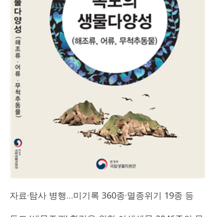
자료·탐사 병행…미기록 360종·멸종위기 19종 등