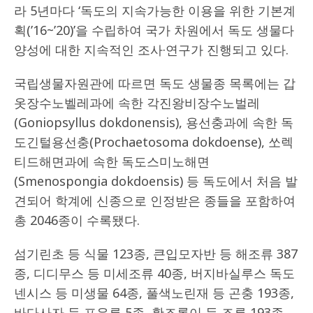
라 5년마다 ‘독도의 지속가능한 이용을 위한 기본계
획(’16~’20)’을 수립하여 국가 차원에서 독도 생물다
양성에 대한 지속적인 조사·연구가 진행되고 있다.
국립생물자원관에 따르면 독도 생물종 목록에는 갑
옷장수노벨레과에 속한 각진왕비장수노벌레
(Goniopsyllus dokdonensis), 용선충과에 속한 독
도긴털용선충(Prochaetosoma dokdoense), 쏘렉
티드해면과에 속한 독도스미노해면
(Smenospongia dokdoensis) 등 독도에서 처음 발
견되어 학계에 신종으로 인정받은 종들을 포함하여
총 2046종이 수록됐다.
섬기린초 등 식물 123종, 큰입모자반 등 해조류 387
종, 디디무스 등 미세조류 40종, 버지바실루스 독도
넨시스 등 미생물 64종, 풀색노린재 등 곤충 193종,
바다사자 등 포유류 5종, 황조롱이 등 조류 193종,