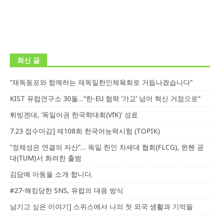
최신 글
“재독동포와 함께하는 재독일한인체육회로 거듭나겠습니다”
KIST 유럽연구소 30돌…“한-EU 협력 ‘가교’ 넘어 혁신 거점으로”
튀빙겐대, ‘독일어권 한국학대회(VfK)’ 성료
7.23 접수마감] 제108회 한국어능력시험 (TOPIK)
“정체성은 연결의 자산”… 독일 한인 차세대 협회(FLCG), 뮌헨 공
대(TUM)서 화려한 출범
김담예 아동을 소개 합니다.
#27-해킹당한 SNS, 유럽의 대응 방식
남기고 싶은 이야기] 스위스에서 나의 첫 외국 생활과 기억들