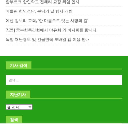
함부르크 한인학교 전혜리 교장 취임 인사
베를린 한인성당, 본당의 날 행사 개최
에센 갈보리 교회, ‘한 마음으로 잇는 사명의 길’
7.25] 중부한독간협에서 야유회 와 바자회를 합니다.
독일 재난경보 및 긴급연락 모바일 앱 이용 안내
기사 검색
지난기사
검색