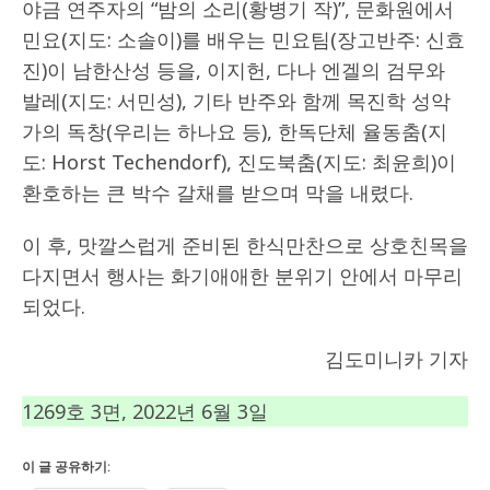
야금 연주자의 “밤의 소리(황병기 작)”, 문화원에서
민요(지도: 소솔이)를 배우는 민요팀(장고반주: 신효
진)이 남한산성 등을, 이지헌, 다나 엔겔의 검무와
발레(지도: 서민성), 기타 반주와 함께 목진학 성악
가의 독창(우리는 하나요 등), 한독단체 율동춤(지
도: Horst Techendorf), 진도북춤(지도: 최윤희)이
환호하는 큰 박수 갈채를 받으며 막을 내렸다.
이 후, 맛깔스럽게 준비된 한식만찬으로 상호친목을
다지면서 행사는 화기애애한 분위기 안에서 마무리
되었다.
김도미니카 기자
1269호 3면, 2022년 6월 3일
이 글 공유하기: