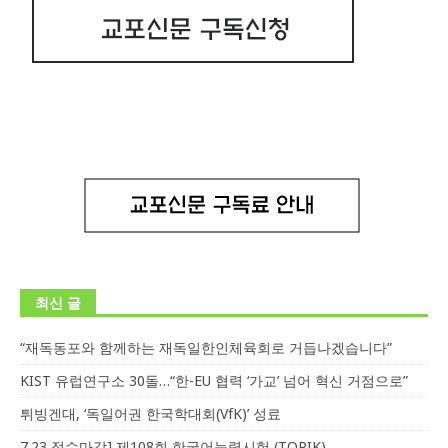
최신 글
“재독동포와 함께하는 재독일한인체육회로 거듭나겠습니다”
KIST 유럽연구소 30돌…“한-EU 협력 ‘가교’ 넘어 혁신 거점으로”
튀빙겐대, ‘독일어권 한국학대회(VfK)’ 성료
7.23 접수마감] 제108회 한국어능력시험 (TOPIK)