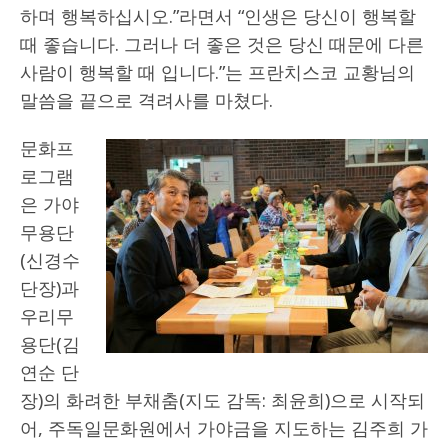
하며 행복하십시오.”라면서 “인생은 당신이 행복할
때 좋습니다. 그러나 더 좋은 것은 당신 때문에 다른
사람이 행복할 때 입니다.”는 프란치스코 교황님의
말씀을 끝으로 격려사를 마쳤다.
문화프
로그램
은 가야
무용단
(신경수
단장)과
우리무
용단(김
연순 단
장)의 화려한 부채춤(지도 감독: 최윤희)으로 시작되
어, 주독일문화원에서 가야금을 지도하는 김주희 가