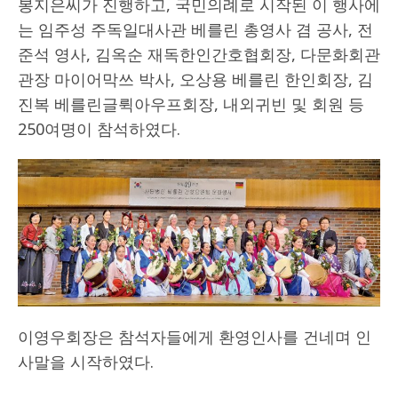
봉지은씨가 진행하고, 국민의례로 시작된 이 행사에
는 임주성 주독일대사관 베를린 총영사 겸 공사, 전
준석 영사, 김옥순 재독한인간호협회장, 다문화회관
관장 마이어막쓰 박사, 오상용 베를린 한인회장, 김
진복 베를린글뤽아우프회장, 내외귀빈 및 회원 등
250여명이 참석하였다.
이영우회장은 참석자들에게 환영인사를 건네며 인
사말을 시작하였다.