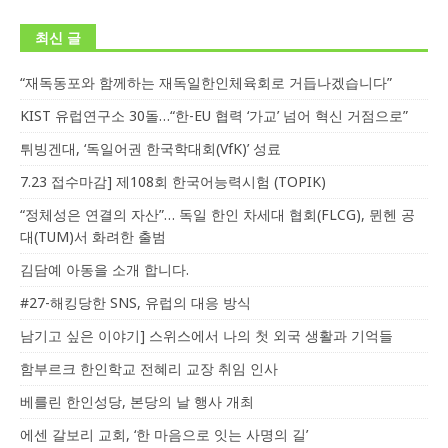
최신 글
“재독동포와 함께하는 재독일한인체육회로 거듭나겠습니다”
KIST 유럽연구소 30돌…“한-EU 협력 ‘가교’ 넘어 혁신 거점으로”
튀빙겐대, ‘독일어권 한국학대회(VfK)’ 성료
7.23 접수마감] 제108회 한국어능력시험 (TOPIK)
“정체성은 연결의 자산”… 독일 한인 차세대 협회(FLCG), 뮌헨 공
대(TUM)서 화려한 출범
김담예 아동을 소개 합니다.
#27-해킹당한 SNS, 유럽의 대응 방식
남기고 싶은 이야기] 스위스에서 나의 첫 외국 생활과 기억들
함부르크 한인학교 전혜리 교장 취임 인사
베를린 한인성당, 본당의 날 행사 개최
에센 갈보리 교회, ‘한 마음으로 잇는 사명의 길’