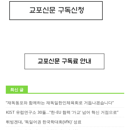
최신 글
“재독동포와 함께하는 재독일한인체육회로 거듭나겠습니다”
KIST 유럽연구소 30돌…“한-EU 협력 ‘가교’ 넘어 혁신 거점으로”
튀빙겐대, ‘독일어권 한국학대회(VfK)’ 성료