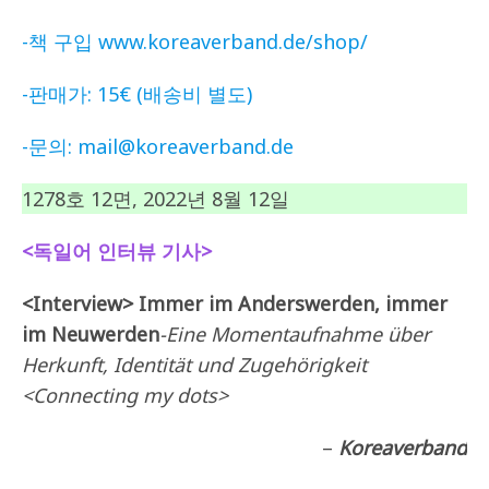
-책 구입 www.koreaverband.de/shop/
-판매가: 15€ (배송비 별도)
-문의: mail@koreaverband.de
1278호 12면, 2022년 8월 12일
<독일어 인터뷰 기사>
<Interview> Immer im Anderswerden, immer
im Neuwerden
-Eine Momentaufnahme über
Herkunft, Identität und Zugehörigkeit
<Connecting my dots>
–
Koreaverband