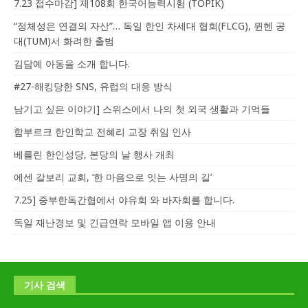
7.23 접수마감] 제108회 한국어능력시험 (TOPIK)
“정체성은 연결의 자산”… 독일 한인 차세대 협회(FLCG), 뮌헨 공
대(TUM)서 화려한 출범
김담예 아동을 소개 합니다.
#27-해킹당한 SNS, 유럽의 대응 방식
남기고 싶은 이야기] 스위스에서 나의 첫 외국 생활과 기억들
함부르크 한인학교 전혜리 교장 취임 인사
베를린 한인성당, 본당의 날 행사 개최
에센 갈보리 교회, ‘한 마음으로 잇는 사명의 길’
7.25] 중부한독간협에서 야유회 와 바자회를 합니다.
독일 재난경보 및 긴급연락 모바일 앱 이용 안내
기사 검색