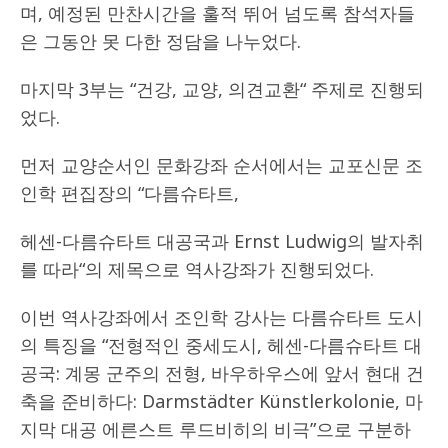
며, 예정된 만찬시간을 훌적 뛰어 넘도록 참석자들
은 그동안 못 다한 정담을 나누었다.
마지막 3부는 “건강, 교양, 의견교환“ 주제로 진행되
었다.
먼저 교양순서인 문화강좌 순서에서는 교포신문 조
인학 편집장의 “다름슈타트,
헤센-다름슈타트 대공국과 Ernst Ludwig의 발자취
를 따라“의 제목으로 역사강좌가 진행되었다.
이번 역사강좌에서 조인학 강사는 다름슈타트 도시
의 특징을 “전형적인 중세도시, 헤센-다름슈타트 대
공국: 계몽 군주의 전형, 바우하우스에 앞서 현대 건
축을 준비하다: Darmstädter Künstlerkolonie, 마
지막 대공 에른스트 루드비히의 비극”으로 구분하