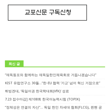
최신 글
“재독동포와 함께하는 재독일한인체육회로 거듭나겠습니다”
KIST 유럽연구소 30돌…“한-EU 협력 ‘가교’ 넘어 혁신 거점으로”
튀빙겐대, ‘독일어권 한국학대회(VfK)’ 성료
7.23 접수마감] 제108회 한국어능력시험 (TOPIK)
“정체성은 연결의 자산”… 독일 한인 차세대 협회(FLCG), 뮌헨 공