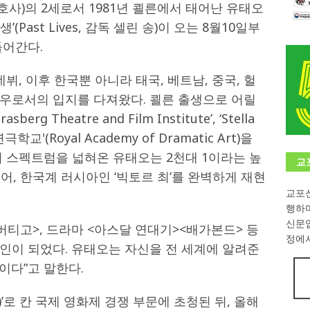
사)의 2세로서 1981년 쾰른에서 태어난 유태오
학대회(VfK)’ 성료
한인소식
(Past Lives, 감독 셀린 송)이 오는 8월10일부
들어간다.
8회 한국어능력시험 (TOPIK)
게시판 / 행사 / 알림
 독일 한인 차세대 협회(FLCG), 뮌헨 공대(TUM)서 화려한 출범
한
데뷔, 이후 한국뿐 아니라 태국, 베트남, 중국, 헐
우로서의 입지를 다져왔다. 쾰른 출생으로 어릴
니다.
사랑의 손길
g Theatre and Film Institute’, ‘Stella
립연극학교'(Royal Academy of Dramatic Art)을
.
게시판 / 행사 / 알림
 스펙트럼을 넓혀온 유태오는 2천대 1이라는 높
교
어, 한국계 러시아인 ‘빅토르 최’를 완벽하게 재현
교포신
행하
신문
버티고>, 드라마 <아스달 연대기><배가본드> 등
정에서
인이 되었다. 유태오는 자신을 전 세계에 알려준
품이다”고 말한다.
o)’로 칸 국제 영화제 경쟁 부문에 초청된 뒤, 올해