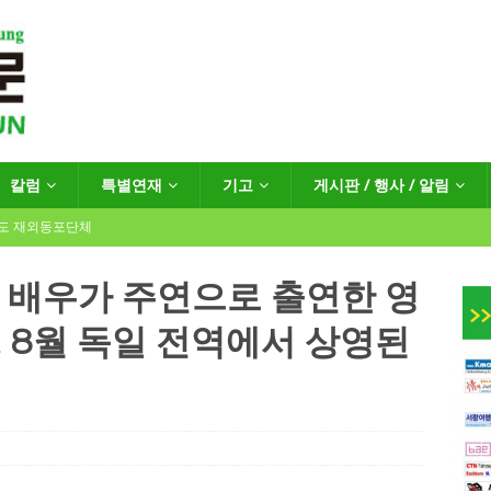
칼럼
특별연재
기고
게시판 / 행사 / 알림
년도 재외동포단체
 배우가 주연으로 출연한 영
es)’, 8월 독일 전역에서 상영된
인회장선거 공고
게시판 / 행사 / 알림
독일 연방·주정부 조치현황
 재독일한인체육회로 거듭나겠습니다”
한인소식
…“한-EU 협력 ‘가교’ 넘어 혁신 거점으로”
한인소식