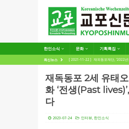
한인소식
문화
기획특집
[ 2021-11-22 ]
재외동포재단, ‘2022
최신뉴스
지원사업 수요조사’ 실시
한인소식
재독동포 2세 유태오
[ 2021-09-24 ]
함부르크한인회
화 ‘전생(Past liv
제57회 정기총회 공고 및 제30대 한
다
[ 2020-12-14 ]
코로나 확산세에 따른 
(12.14일 기준)
게시판 / 행사 / 알림
2023-07-24
인터뷰
,
한인소식
[ 2026-07-27 ]
“재독동포와 함께하는
[ 2026-07-27 ]
KIST 유럽연구소 30돌