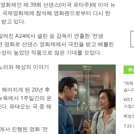
영화제인 제 39회 선댄스(미국 유타주)에 이어 뉴
로 베를린 국제영화제에 참석해 영화팬으로부터 다시 한
받고 있다.
알려진 A24에서 셀린 송 감독이 연출한 ‘전생
의 첫 장편 영화로 선댄스 영화제에서 극찬을 받고 베를린
능성이 높았던 작품으로 많은 기대를 모았다.
 노라와 해성의 이야기
최
“재
 헤어지게 된 20년 후
습니
뉴욕에서 1주일간의 운
KIS
다. 유태오는 극 중 해
거점
튀빙겐
7.2
에서 진행된 영화 ‘전