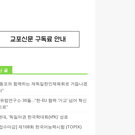
신 글
독동포와 함께하는 재독일한인체육회로 거듭나겠
다”
T 유럽연구소 30돌…“한-EU 협력 ‘가교’ 넘어 혁신
으로”
대, ‘독일어권 한국학대회(VfK)’ 성료
3 접수마감] 제108회 한국어능력시험 (TOPIK)