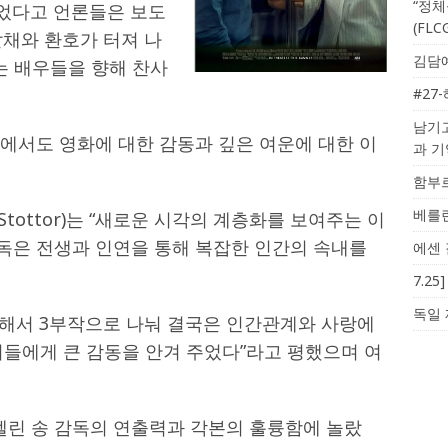
“정체
웠었다고 언론들은 보도
(FL
갈채와 환호가 터져 나
김담예
는 배우들을 향해 찬사
#27
남기고
티에서도 영화에 대한 감동과 깊은 여운에 대한 이
과 
함부르
베를린
 Stottor)는 “새로운 시각의 계층화를 보여주는 이
감독은 전생과 인연을 통해 복잡한 인간의 속내를
에센 
7.2
독일 
에 대해서 3부작으로 나눠 결국은 인간관계와 사랑에
이들에게 큰 감동을 안겨 주었다”라고 평했으며 여
 “셀린 송 감독의 연출력과 각본의 훌륭함에 놀랐