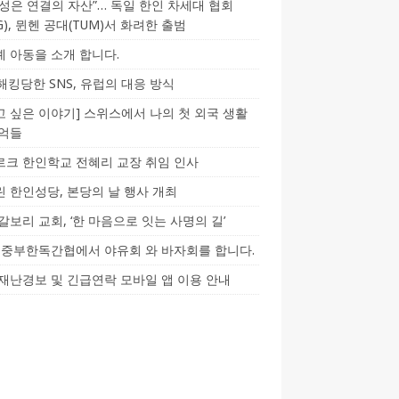
성은 연결의 자산”… 독일 한인 차세대 협회
CG), 뮌헨 공대(TUM)서 화려한 출범
 아동을 소개 합니다.
-해킹당한 SNS, 유럽의 대응 방식
 싶은 이야기] 스위스에서 나의 첫 외국 생활
기억들
크 한인학교 전혜리 교장 취임 인사
 한인성당, 본당의 날 행사 개최
갈보리 교회, ‘한 마음으로 잇는 사명의 길’
5] 중부한독간협에서 야유회 와 바자회를 합니다.
재난경보 및 긴급연락 모바일 앱 이용 안내