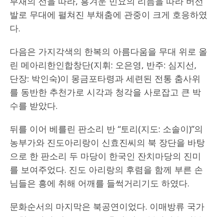
부채의 선을 따라, 흥겨운 민요의 리듬을 따라 버선
발로 무대에 펼쳐진 부채춤에 관중이 크게 호응하였
다.
다음은 가지각색의 한복의 아름다움을 무대 위로 올
린 메아리한인합창단(지휘: 오은영, 반주: 심지선,
단장: 박인숙)이 몽금포타령과 세련된 전통 춤사위
를 동반한 추천가로 시각과 청각을 사로잡고 큰 박
수를 받았다.
뒤를 이어 베를린 판소리 반 “토리(지도: 소솔이)”의
농부가와 진도아리랑이 신효진씨의 북 장단을 바탕
으로 한 판소리 두 마당이 한국인 잔치마당의 진미
를 보여주었다. 진도 아리랑의 후렴을 함께 부른 손
님들은 흥에 취해 어깨를 들썩거리기도 하였다.
문화순서의 마지막은 북공연이었다. 이매방류 국가