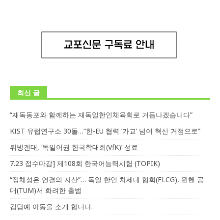
최신 글
“재독동포와 함께하는 재독일한인체육회로 거듭나겠습니다”
KIST 유럽연구소 30돌…“한-EU 협력 ‘가교’ 넘어 혁신 거점으로”
튀빙겐대, ‘독일어권 한국학대회(VfK)’ 성료
7.23 접수마감] 제108회 한국어능력시험 (TOPIK)
“정체성은 연결의 자산”… 독일 한인 차세대 협회(FLCG), 뮌헨 공
대(TUM)서 화려한 출범
김담예 아동을 소개 합니다.