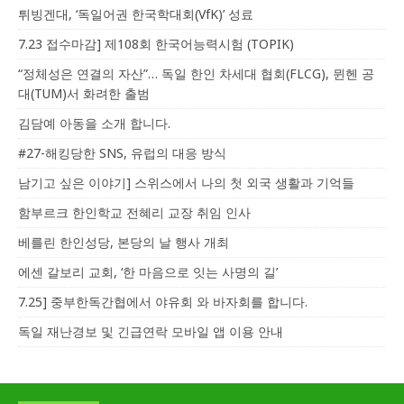
튀빙겐대, ‘독일어권 한국학대회(VfK)’ 성료
7.23 접수마감] 제108회 한국어능력시험 (TOPIK)
“정체성은 연결의 자산”… 독일 한인 차세대 협회(FLCG), 뮌헨 공
대(TUM)서 화려한 출범
김담예 아동을 소개 합니다.
#27-해킹당한 SNS, 유럽의 대응 방식
남기고 싶은 이야기] 스위스에서 나의 첫 외국 생활과 기억들
함부르크 한인학교 전혜리 교장 취임 인사
베를린 한인성당, 본당의 날 행사 개최
에센 갈보리 교회, ‘한 마음으로 잇는 사명의 길’
7.25] 중부한독간협에서 야유회 와 바자회를 합니다.
독일 재난경보 및 긴급연락 모바일 앱 이용 안내