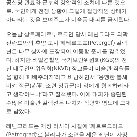
공산당 관료와 군부의 강압적인 조치에 따른 것으
로, 국민에게 전쟁 상황이 그렇게 절망적인 상태가
아니라는 것을 보여주고자 미술품 대피를 금지했다.
오늘날 상트페테르부르크인 당시 레닌그라드 외곽
핀란드만의 휴양 도시 페테르고프(Petergof) 컬렉
션은 나무 상자에 포장되어 이동할 준비를 갖추었
다. 하지만 비밀경찰인 국가보안위원회(KGB)의 전
신 내무인민위원회(NKVD) 장교들이 미술관 직원들
을 향해 ‘패배주의자’라고 비난하면서 “용맹한 볼셰
비키 적군(赤軍, 소련 정규군)이 적에게 항복하리라
고 생각하느냐”라고 질책했다. 이에 대피가 중단된
수많은 미술관 컬렉션은 나치가 점령한 영토에 그대
로 남았다.
레닌그라드는 제정 러시아 시절에 ‘페트로그라드
(Petrograd)’로 불리다가 소련을 세운 레닌이 사망