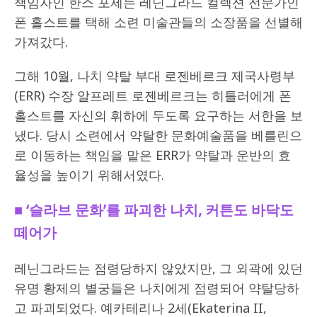
책임자인 한스 포제는 레닌그라드 컬렉션 전문가인
폰 홀스트를 택해 소련 미술관들의 소장품을 선별해
가져갔다.
그해 10월, 나치 약탈 부대 로젠베르크 제국사령부
(ERR) 수장 알프레트 로젠베르크는 히틀러에게 폰
홀스트를 자신의 휘하에 두도록 요구하는 서한을 보
냈다. 당시 소련에서 약탈한 문화예술품을 베를린으
로 이동하는 책임을 맡은 ERR가 약탈과 운반의 효
율성을 높이기 위해서였다.
■
‘
슬라브 문화
’
를 파괴한 나치
,
커튼도 바닥도
떼어가
레닌그라드는 점령당하지 않았지만, 그 외곽에 있던
유명 황제의 별궁들은 나치에게 점령되어 약탈당하
고 파괴되었다. 예카테리나 2세(Ekaterina II,