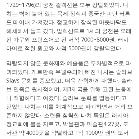
1729~1796)의 궁전 컬렉션은 모두 강탈되었다. 나
치는 벽에 붙어 있는 목제 장식과 중국산 비단 커튼
도 떼어내 가져갔다. 정교하게 장식된 마룻바닥도
해체해서 들고 갔다. 알렉산드르 1세의 궁전은 오래
된 가구와 프랑스어로 된 서적 7000~8000권, 러시
아어로 적힌 원고와 서적 5000권이 강탈되었다.
약탈되지 않은 문화재와 예술품은 무차별적으로 파
괴되었다. 게르만족 우월주의에 빠진 나치는 슬라브
Slavs 문화를 증오했고, 더욱 잔학하게 대했다. 슬라
브 민족은 원시적이며, 제3제국을 위해 고된 노동에
나 적합하다고 여겼다. 슬라브 문화를 열등하다고
믿었던 나치는 이를 체계적으로 파괴하면서 거의 보
존하지 않았다. 소련을 침략한 나치 독일은 러시아
정교회에 불을 지르고, 박물관과 미술관4 27곳, 도
서관 약 4000곳을 약탈하고 1억 1000만 권의 도서