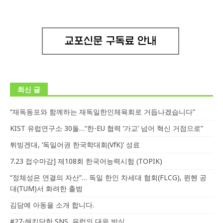
최신 글
“재독동포와 함께하는 재독일한인체육회로 거듭나겠습니다”
KIST 유럽연구소 30돌…“한-EU 협력 ‘가교’ 넘어 혁신 거점으로”
튀빙겐대, ‘독일어권 한국학대회(VfK)’ 성료
7.23 접수마감] 제108회 한국어능력시험 (TOPIK)
“정체성은 연결의 자산”… 독일 한인 차세대 협회(FLCG), 뮌헨 공
대(TUM)서 화려한 출범
김담예 아동을 소개 합니다.
#27-해킹당한 SNS, 유럽의 대응 방식