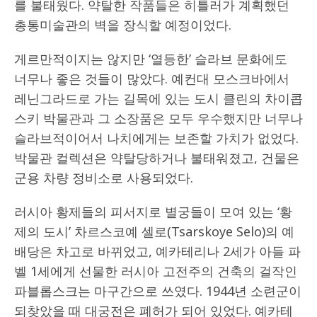
를 불태웠다. 약탈한 작품들은 히틀러가 계획했던
총통미술관의 벽을 장식할 예정이었다.
게르만적이지는 않지만 ‘열등한’ 슬라브 문화에도
너무나 좋은 것들이 많았다. 예컨대 모스크바에서
레닌그라드로 가는 길목에 있는 도시 클린의 차이콥
스키 박물관과 그 소장품은 모두 우수했지만 너무나
슬라브적이어서 나치에게는 보존할 가치가 없었다.
박물관 컬렉션은 약탈당하거나 불태워졌고, 건물은
군용 차량 정비소로 사용되었다.
러시아 황제들의 피서지로 별궁들이 모여 있는 ‘황
제의 도시’ 차르스코예 셀로(Tsarskoye Selo)의 예
배당은 차고로 바뀌었고, 예카테리나 2세가 아들 파
벨 1세에게 선물한 러시아 고전주의 건축의 걸작인
파블롭스크는 마구간으로 쓰였다. 1944년 소련군이
되찾았을 때 대궁전은 폐허가 되어 있었다. 예카테