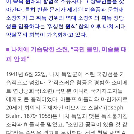
이 속속 원래의 합법적 소유자나 그 상속인들을 찾
아간다. 특히 반환 문제가 제기된 예술품과 문화재
소장자가 그 취득 경위와 역대 소장자의 획득 정당
성을 입증하라는 ‘워싱턴 원칙’ 합의 이후 나치 시대
약탈품의 회복이 가속화하고 있다.
■
나치에 기습당한 소련
, “
국민 불안
,
미술품 대
피 안 돼
”
1941년 6월 22일, 나치 독일군이 소련 국경선을 기
습적으로 넘었다. 갑작스러운 침공은 평범한 소비에
트 연방공화국(소련) 국민뿐 아니라 국가지도자들
에게도 큰 충격이었다. 아돌프 히틀러와 마찬가지로
20세기 최악의 독재자인 이오시프 스탈린(Joseph
Stalin, 1879~1953)은 나치 독일과 맺은 독소불가침
조약과 히틀러를 믿었고, “조만간 공격이 있을 것 같
다”라는 수많은 경고를 무시했다. 전쟁 첫날 새벽 4