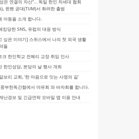
성은 연결의 자산”… 독일 한인 차세대 협회
CG), 뮌헨 공대(TUM)서 화려한 출범
 아동을 소개 합니다.
-해킹당한 SNS, 유럽의 대응 방식
 싶은 이야기] 스위스에서 나의 첫 외국 생활
기억들
크 한인학교 전혜리 교장 취임 인사
 한인성당, 본당의 날 행사 개최
갈보리 교회, ‘한 마음으로 잇는 사명의 길’
5] 중부한독간협에서 야유회 와 바자회를 합니다.
재난경보 및 긴급연락 모바일 앱 이용 안내