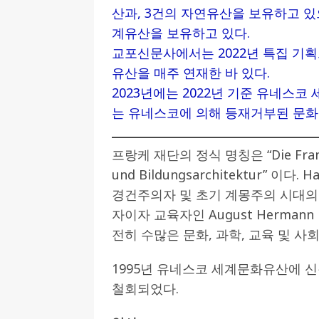
산과, 3건의 자연유산을 보유하고 있
[ 2026-07-27 ]
튀빙겐대, ‘독일어권 한국
계유산을 보유하고 있다.
[ 2026-07-20 ]
7.23 접수마감] 제10
교포신문사에서는 2022년 특집 기획
유산을 매주 연재한 바 있다.
[ 2026-07-20 ]
“정체성은 연결의 자산”…
2023년에는 2022년 기준 유네스코
인소식
는 유네스코에 의해 등재거부된 문화
[ 2026-07-20 ]
김담예 아동을 소개 합
[ 2022-03-20 ]
사진의 주인을 찾습니다
프랑케 재단의 정식 명칭은 “Die Franckes
und Bildungsarchitektur” 이
경건주의자 및 초기 계몽주의 시대의
자이자 교육자인 August Hermann
전히 수많은 문화, 과학, 교육 및 사회
1995년 유네스코 세계문화유산에 신청
철회되었다.