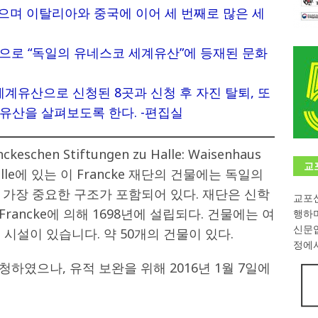
으며 이탈리아와 중국에 이어 세 번째로 많은 세
학대회(VfK)’ 성료
한인소식
8회 한국어능력시험 (TOPIK)
게시판 / 행사 / 알림
으로 “독일의 유네스코 세계유산”에 등재된 문화
 독일 한인 차세대 협회(FLCG), 뮌헨 공대(TUM)서 화려한 출범
한
 세계유산으로 신청된 8곳과 신청 후 자진 탈퇴, 또
유산을 살펴보도록 한다. -편집실
니다.
사랑의 손길
.
게시판 / 행사 / 알림
chen Stiftungen zu Halle: Waisenhaus
교
다. Halle에 있는 이 Francke 재단의 건물에는 독일의
 가장 중요한 구조가 포함되어 있다. 재단은 신학
교포신
 Francke에 의해 1698년에 설립되다. 건물에는 여
행하
신문
 시설이 있습니다. 약 50개의 건물이 있다.
정에서
하였으나, 유적 보완을 위해 2016년 1월 7일에