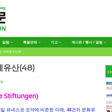
칼럼
특별연재
기고
게시판 / 행사 / 알림
년도 재외동포단체
유산(48)
인회장선거 공고
게시판 / 행사 / 알림
문화
독일 연방·주정부 조치현황
Stiftungen)
 재독일한인체육회로 거듭나겠습니다”
한인소식
23일 유네스코 조약에 비준한 이래, 48건의 문화유
…“한-EU 협력 ‘가교’ 넘어 혁신 거점으로”
한인소식