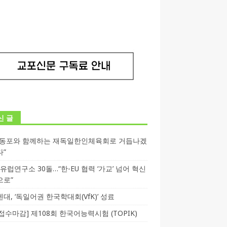
신 글
독동포와 함께하는 재독일한인체육회로 거듭나겠
다”
T 유럽연구소 30돌…“한-EU 협력 ‘가교’ 넘어 혁신
으로”
대, ‘독일어권 한국학대회(VfK)’ 성료
3 접수마감] 제108회 한국어능력시험 (TOPIK)