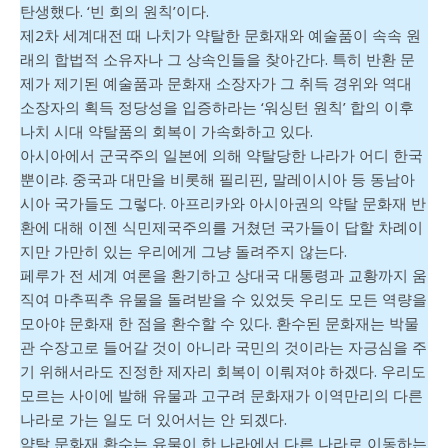
탄생했다. ‘빈 회의 원칙’이다.
제2차 세계대전 때 나치가 약탈한 문화재와 예술품이 속속 원
래의 합법적 소유자나 그 상속인들을 찾아간다. 특히 반환 문
제가 제기된 예술품과 문화재 소장자가 그 취득 경위와 역대
소장자의 획득 정당성을 입증하라는 ‘워싱턴 원칙’ 합의 이후
나치 시대 약탈품의 회복이 가속화하고 있다.
아시아에서 군국주의 일본에 의해 약탈당한 나라가 어디 한국
뿐이랴. 중국과 대만을 비롯해 필리핀, 말레이시아 등 동남아
시아 국가들도 그렇다. 아프리카와 아시아권의 약탈 문화재 반
환에 대해 이젠 식민제국주의를 거쳤던 국가들이 답할 차례이
지만 가만히 있는 우리에게 그냥 돌려주지 않는다.
페루가 전 세계 여론을 환기하고 상대국 대통령과 교황까지 움
직여 마추픽추 유물을 돌려받을 수 있었듯 우리도 모든 역량을
모아야 문화재 한 점을 환수할 수 있다. 환수된 문화재는 박물
관 수장고로 들어갈 것이 아니라 국민의 것이라는 자긍심을 주
기 위해서라도 진정한 제자리 회복이 이뤄져야 하겠다. 우리도
모르는 사이에 발해 유물과 고구려 문화재가 이역만리의 다른
나라로 가는 일도 더 있어서는 안 되겠다.
약탈 문화재 환수는 유물이 한 나라에서 다른 나라로 이동하는