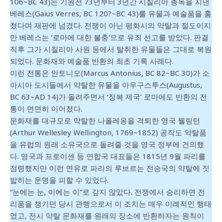
106~BC 43)는 기원전 73년부터 3년간 시칠리아 총독을 지낸
베레스(Gaius Verres, BC 120?~BC 43)를 유물과 예술품을 훔
쳤다며 재판에 넘겼다. 전쟁이 아닌 평화시의 약탈과 절도이지
만 베레스는 ‘로마에 대한 불충’으로 유죄 선고를 받았다. 판결
직후 그가 시칠리아 사원 등에서 탈취한 유물들은 그대로 복원
되었다. 문화재와 예술품 반환의 최초 기록 사례다.
이런 전통은 안토니오(Marcus Antonius, BC 82~BC 30)가 소
아시아 도시들에서 약탈한 유물을 아우구스투스(Augustus,
BC 63~AD 14)가 돌려주면서 ‘정복 제국’ 로마에도 반환의 전
통이 면면히 이어졌다.
문화재를 대규모로 약탈한 나폴레옹을 격퇴한 영국 웰링턴
(Arthur Wellesley Wellington, 1769~1852) 공작도 약탈품
을 유럽의 원래 소유국으로 돌려줄 것을 영국 정부에 건의했
다. 영국과 프로이센 등 연합국 대표들은 1815년 9월 파리를
점령했지만 이런 연유로 파리의 루브르는 전승국의 약탈에 짓
밟히는 운명을 피할 수 있었다.
“눈에는 눈, 이에는 이”로 갚지 않았다. 전쟁에서 승리하면 전
리품을 챙기던 당시 관행으로서 이 조치는 매우 이례적인 행태
였고, 전시 약탈 문화재를 원래의 장소에 반환하자는 원칙이