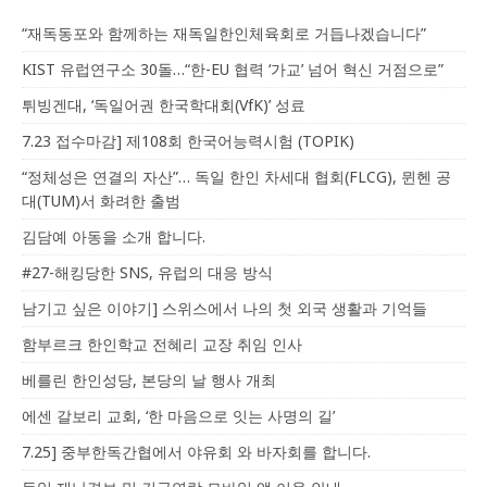
“재독동포와 함께하는 재독일한인체육회로 거듭나겠습니다”
KIST 유럽연구소 30돌…“한-EU 협력 ‘가교’ 넘어 혁신 거점으로”
튀빙겐대, ‘독일어권 한국학대회(VfK)’ 성료
7.23 접수마감] 제108회 한국어능력시험 (TOPIK)
“정체성은 연결의 자산”… 독일 한인 차세대 협회(FLCG), 뮌헨 공
대(TUM)서 화려한 출범
김담예 아동을 소개 합니다.
#27-해킹당한 SNS, 유럽의 대응 방식
남기고 싶은 이야기] 스위스에서 나의 첫 외국 생활과 기억들
함부르크 한인학교 전혜리 교장 취임 인사
베를린 한인성당, 본당의 날 행사 개최
에센 갈보리 교회, ‘한 마음으로 잇는 사명의 길’
7.25] 중부한독간협에서 야유회 와 바자회를 합니다.