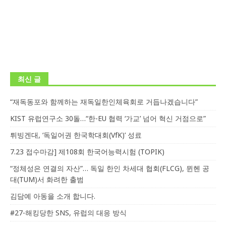
최신 글
“재독동포와 함께하는 재독일한인체육회로 거듭나겠습니다”
KIST 유럽연구소 30돌…“한-EU 협력 ‘가교’ 넘어 혁신 거점으로”
튀빙겐대, ‘독일어권 한국학대회(VfK)’ 성료
7.23 접수마감] 제108회 한국어능력시험 (TOPIK)
“정체성은 연결의 자산”… 독일 한인 차세대 협회(FLCG), 뮌헨 공
대(TUM)서 화려한 출범
김담예 아동을 소개 합니다.
#27-해킹당한 SNS, 유럽의 대응 방식