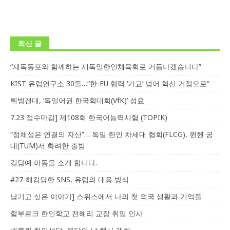
최신 글
“재독동포와 함께하는 재독일한인체육회로 거듭나겠습니다”
KIST 유럽연구소 30돌…“한-EU 협력 ‘가교’ 넘어 혁신 거점으로”
튀빙겐대, ‘독일어권 한국학대회(VfK)’ 성료
7.23 접수마감] 제108회 한국어능력시험 (TOPIK)
“정체성은 연결의 자산”… 독일 한인 차세대 협회(FLCG), 뮌헨 공
대(TUM)서 화려한 출범
김담예 아동을 소개 합니다.
#27-해킹당한 SNS, 유럽의 대응 방식
남기고 싶은 이야기] 스위스에서 나의 첫 외국 생활과 기억들
함부르크 한인학교 전혜리 교장 취임 인사