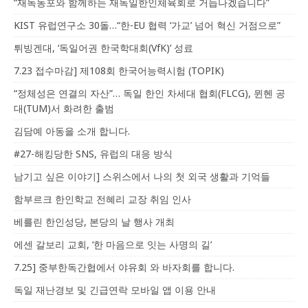
“재독동포와 함께하는 재독일한인체육회로 거듭나겠습니다”
KIST 유럽연구소 30돌…“한-EU 협력 ‘가교’ 넘어 혁신 거점으로”
튀빙겐대, ‘독일어권 한국학대회(VfK)’ 성료
7.23 접수마감] 제108회 한국어능력시험 (TOPIK)
“정체성은 연결의 자산”… 독일 한인 차세대 협회(FLCG), 뮌헨 공
대(TUM)서 화려한 출범
김담예 아동을 소개 합니다.
#27-해킹당한 SNS, 유럽의 대응 방식
남기고 싶은 이야기] 스위스에서 나의 첫 외국 생활과 기억들
함부르크 한인학교 전혜리 교장 취임 인사
베를린 한인성당, 본당의 날 행사 개최
에센 갈보리 교회, ‘한 마음으로 잇는 사명의 길’
7.25] 중부한독간협에서 야유회 와 바자회를 합니다.
독일 재난경보 및 긴급연락 모바일 앱 이용 안내