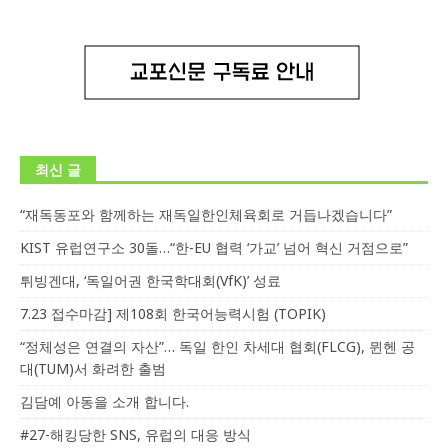
최신 글
“재독동포와 함께하는 재독일한인체육회로 거듭나겠습니다”
KIST 유럽연구소 30돌…“한-EU 협력 ‘가교’ 넘어 혁신 거점으로”
튀빙겐대, ‘독일어권 한국학대회(VfK)’ 성료
7.23 접수마감] 제108회 한국어능력시험 (TOPIK)
“정체성은 연결의 자산”… 독일 한인 차세대 협회(FLCG), 뮌헨 공
대(TUM)서 화려한 출범
김담예 아동을 소개 합니다.
#27-해킹당한 SNS, 유럽의 대응 방식