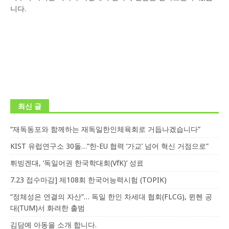
니다.
최신 글
“재독동포와 함께하는 재독일한인체육회로 거듭나겠습니다”
KIST 유럽연구소 30돌…“한-EU 협력 ‘가교’ 넘어 혁신 거점으로”
튀빙겐대, ‘독일어권 한국학대회(VfK)’ 성료
7.23 접수마감] 제108회 한국어능력시험 (TOPIK)
“정체성은 연결의 자산”… 독일 한인 차세대 협회(FLCG), 뮌헨 공
대(TUM)서 화려한 출범
김담예 아동을 소개 합니다.