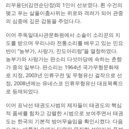
리무용단(김연순단장)외 1인이 선보였다. 흰 수건의
맺고 푸는 살풀이춤사위는 위로와 격려가 되어 관중
의 심중에 깊은 감동을 주었다.다.
이어 주독일대사관문화원에서 소솔이 소리꾼의 지
도를 받으며 우리나라 전통소리를 배우고 있는 민요
반이 “농부가, 사랑가, 진도아리랑”을 열창하였다.
농부가와 사랑가는 판소리 다섯마당에 속하는 춘향
가 중의 일부다. 판소리는 1964년 국가무형문화재
로 지정, 2003년 인류구전 및 무형유산 걸작으로 선
정, 2008년에는 유네스코 인류무형유산 대표목록으
로 등재되었다.
이어 표낙선 태권도사범의 제자들이 태권도의 핵심
적 품세를 힘차고 강렬한 시범으로 보여주면서 태권
도는 한국의 기본적 방어무술임을 확인시켰다. 다음