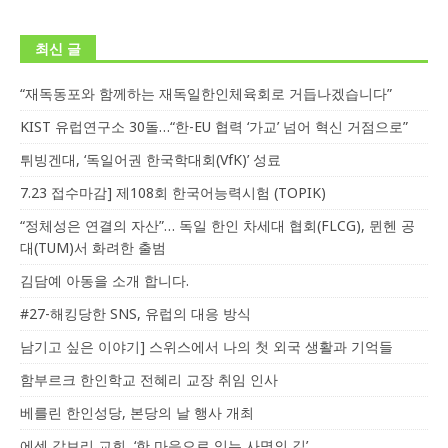
최신 글
“재독동포와 함께하는 재독일한인체육회로 거듭나겠습니다”
KIST 유럽연구소 30돌…“한-EU 협력 ‘가교’ 넘어 혁신 거점으로”
튀빙겐대, ‘독일어권 한국학대회(VfK)’ 성료
7.23 접수마감] 제108회 한국어능력시험 (TOPIK)
“정체성은 연결의 자산”… 독일 한인 차세대 협회(FLCG), 뮌헨 공
대(TUM)서 화려한 출범
김담예 아동을 소개 합니다.
#27-해킹당한 SNS, 유럽의 대응 방식
남기고 싶은 이야기] 스위스에서 나의 첫 외국 생활과 기억들
함부르크 한인학교 전혜리 교장 취임 인사
베를린 한인성당, 본당의 날 행사 개최
에센 갈보리 교회, ‘한 마음으로 잇는 사명의 길’