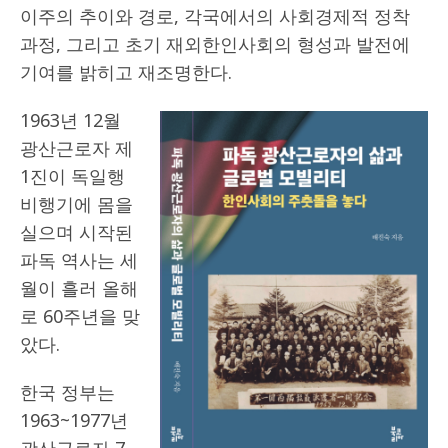
이주의 추이와 경로, 각국에서의 사회경제적 정착
과정, 그리고 초기 재외한인사회의 형성과 발전에
기여를 밝히고 재조명한다.
1963년 12월
광산근로자 제
1진이 독일행
비행기에 몸을
실으며 시작된
파독 역사는 세
월이 흘러 올해
로 60주년을 맞
았다.
한국 정부는
1963~1977년