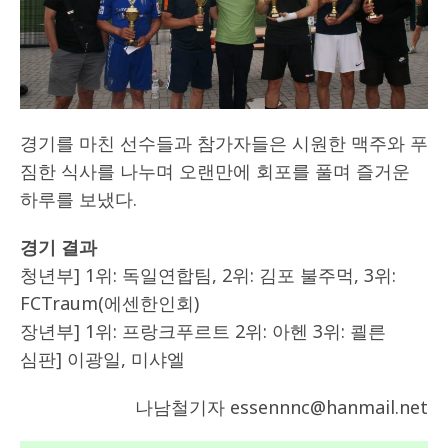
경기를 마친 선수들과 참가자들은 시원한 맥주와 푸
짐한 식사를 나누며 오랜만에 회포를 풀며 즐거운
하루를 보냈다.
경기 결과
청년부] 1위: 독일연합팀, 2위: 김포 불주먹, 3위:
FCTraum(에센한인회)
장년부] 1위: 프랑크푸르트 2위: 아헨 3위: 쾰른
심판] 이광일, 미샤엘
나남철기자 essennnc@hanmail.net