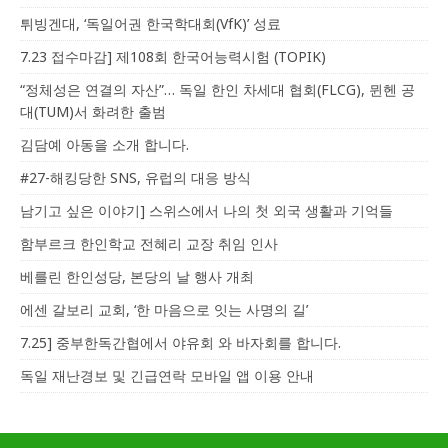
튀빙겐대, ‘독일어권 한국학대회(VfK)’ 성료
7.23 접수마감] 제108회 한국어능력시험 (TOPIK)
“정체성은 연결의 자산”… 독일 한인 차세대 협회(FLCG), 뮌헨 공
대(TUM)서 화려한 출범
김담예 아동을 소개 합니다.
#27-해킹당한 SNS, 유럽의 대응 방식
남기고 싶은 이야기] 스위스에서 나의 첫 외국 생활과 기억들
함부르크 한인학교 전혜리 교장 취임 인사
베를린 한인성당, 본당의 날 행사 개최
에센 갈보리 교회, ‘한 마음으로 잇는 사명의 길’
7.25] 중부한독간협에서 야유회 와 바자회를 합니다.
독일 재난경보 및 긴급연락 모바일 앱 이용 안내